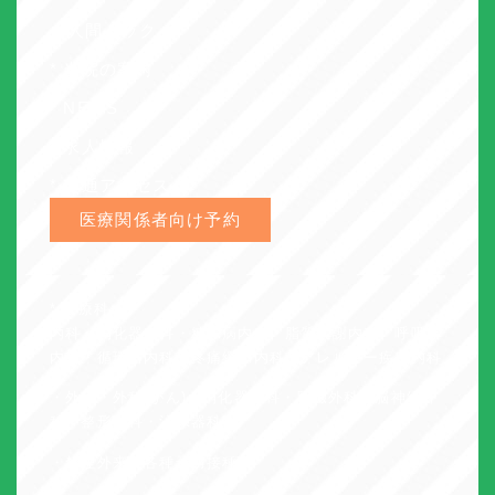
・人間ドック
* 当院の案内
* NEWS
* 求人情報
* 交通アクセス
医療関係者向け予約
* 診療科
内科・消化器内科・糖尿病内科・脂質代謝内科・呼吸器
内科・循環器内科・疼痛緩和内科・アレルギー疾患内科
・外科・外科(がん)・消化器外科・肝臓外科・脳神経外
科・整形外科・泌尿器科
・禁煙外来・各種予防接種