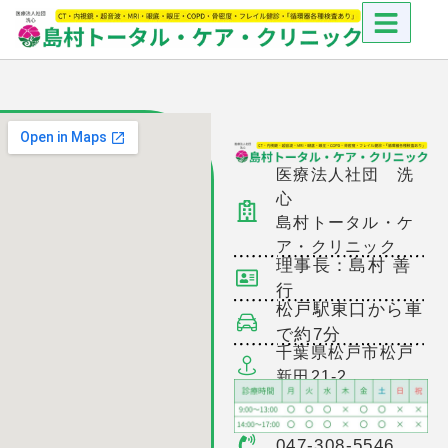
医療法人社団 洗
心
島村トータル・ケ
ア・クリニック
理事長：島村 善
行
松戸駅東口から車
で約7分
千葉県松戸市松戸
新田21-2
047-308-5546