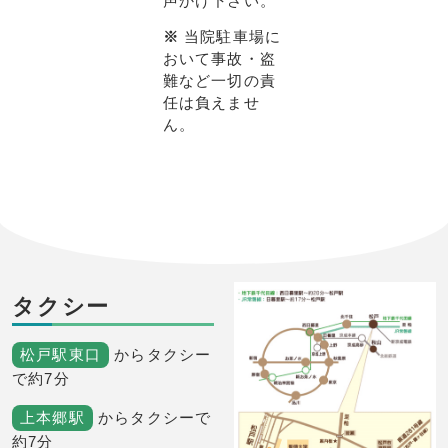
声かけ下さい。
※
当院駐車場に
おいて事故・盗
難など一切の責
任は負えませ
ん。
タクシー
松戸駅東口
からタクシー
で約7分
上本郷駅
からタクシーで
約7分