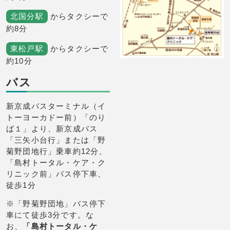
北国分駅
からタクシーで
約8分
東松戸駅
からタクシーで
約10分
バス
新京成バスターミナル（イ
トーヨーカドー前）「のり
ば１」より、新京成バス
「三矢小台行」または「野
菊野団地行」乗車約12分、
「島村トータル・ケア・ク
リニック前」バス停下車、
徒歩1分
※「野菊野団地」バス停下
車にて徒歩3分です。な
お、
「島村トータル・ケ