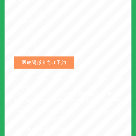
・人間ドック
* 当院の案内
* NEWS
* 求人情報
* 交通アクセス
医療関係者向け予約
* 診療科
内科・消化器内科・糖尿病内科・脂質代謝内科・呼吸器
内科・循環器内科・疼痛緩和内科・アレルギー疾患内科
・外科・外科(がん)・消化器外科・肝臓外科・脳神経外
科・整形外科・泌尿器科
・禁煙外来・各種予防接種