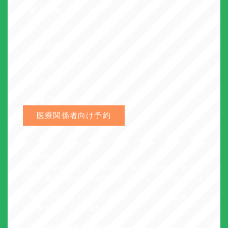
* 健康診断
・人間ドック
* 当院の案内
* NEWS
* 求人情報
* 交通アクセス
医療関係者向け予約
* 診療科
内科・消化器内科・糖尿病内科・脂質代謝内科・呼吸器
内科・循環器内科・疼痛緩和内科・アレルギー疾患内科
・外科・外科(がん)・消化器外科・肝臓外科・脳神経外
科・整形外科・泌尿器科
・禁煙外来・各種予防接種