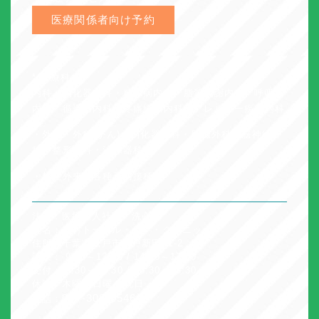
医療関係者向け予約
* 診療科
内科・消化器内科・糖尿病内科・脂質代謝内科・呼吸器
内科・循環器内科・疼痛緩和内科・アレルギー疾患内科
・外科・外科(がん)・消化器外科・肝臓外科・脳神経外
科・整形外科・泌尿器科
・禁煙外来・各種予防接種
法人：医療法人社団 洗心
院名：島村トータル・ケア・クリニック
住所：千葉県松戸市松戸新田21-2
診療： 9:00～13:00 / 14:00～17:00
受付： 8:30～12:30 / 13:30～16:30
休診：木曜 / 日曜 / 祝日
047-308-5546
電話：