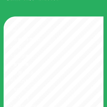
* HOME
* 外来・診療科目
* 入院
* 在宅医療
* 健康診断
・人間ドック
* 当院の案内
* NEWS
* 求人情報
* 交通アクセス